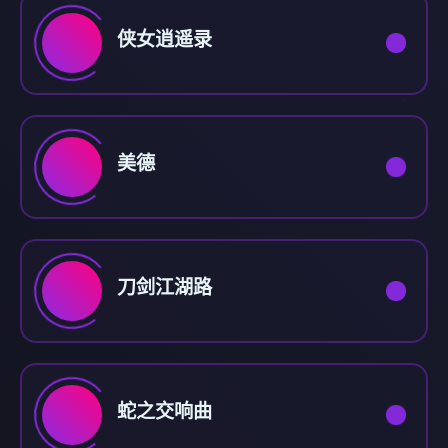
侠女逍遥录
美德
刀剑江湖路
蛇之交响曲